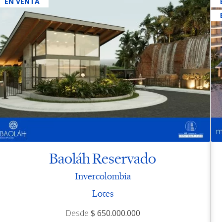
EN VENTA
Baoláh Reservado
Invercolombia
Lotes
Desde
$ 650.000.000