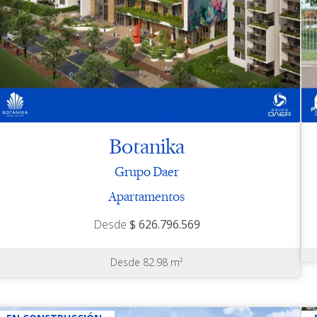
Botanika
Grupo Daer
Apartamentos
Desde
$ 626.796.569
Desde 82.98 m²