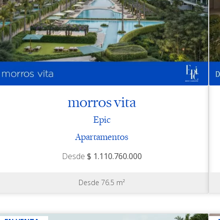
morros vita
Epic
Apartamentos
Desde
$ 1.110.760.000
Desde 76.5 m²