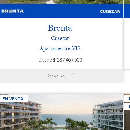
Brenta
Cusezar
Apartamentos VIS
Desde
$ 287.467.000
Desde 52.5 m²
EN VENTA