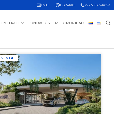
EMAIL
HORARIO
+57 605 6549654
ENTÉRATE
FUNDACIÓN
MI COMUNIDAD
N VENTA