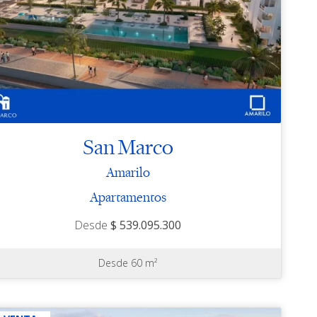
San Marco
Amarilo
Apartamentos
Desde
$ 539.095.300
Desde 60 m²