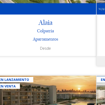
Alaia
Colpatria
Apartamentos
Desde
EN LANZAMIENTO
E
EN VENTA