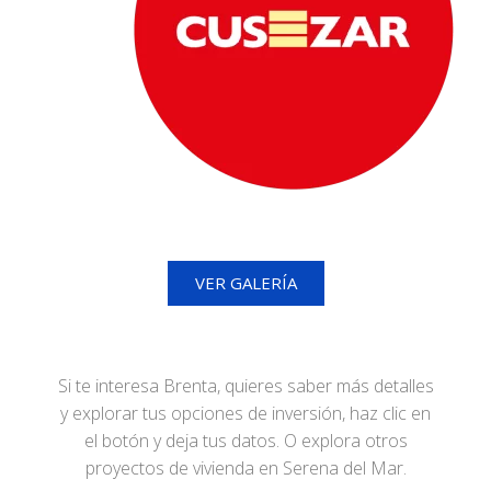
VER GALERÍA
Si te interesa Brenta, quieres saber más detalles
y explorar tus opciones de inversión, haz clic en
el botón y deja tus datos. O explora otros
proyectos de vivienda en Serena del Mar.