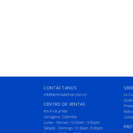
CONTÁCTANOS
SER
info@serenadelmar.com.co
La Ci
Quié
CENTRO DE VENTAS
Proye
Km 8 vía al Mar
Notici
Cartagena, Colombia
Conta
Lunes - Viernes: 10:00am - 5:00pm
PRO
Sábado - Domingo: 10:30am -5:30pm