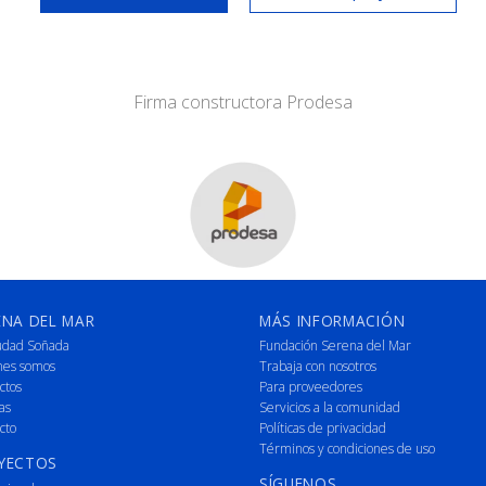
Firma constructora Prodesa
ENA DEL MAR
MÁS INFORMACIÓN
udad Soñada
Fundación Serena del Mar
nes somos
Trabaja con nosotros
ctos
Para proveedores
as
Servicios a la comunidad
cto
Políticas de privacidad
Términos y condiciones de uso
YECTOS
SÍGUENOS