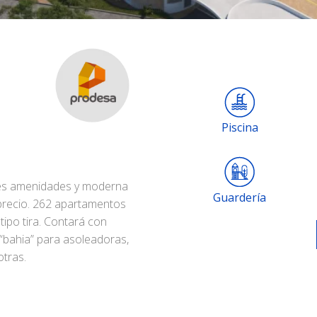
Piscina
les amenidades y moderna
Guardería
 precio. 262 apartamentos
 tipo tira. Contará con
“bahia” para asoleadoras,
otras.