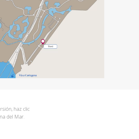
rsión, haz clic
ena del Mar.