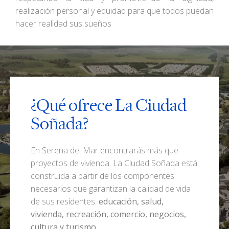
realización personal y equidad para que todos puedan
hacer realidad sus sueños
¿Qué ofrece La Ciudad
Soñada?
En Serena del Mar encontrarás más que
proyectos de vivienda. La Ciudad Soñada está
construida a partir de los componentes
necesarios que garantizan la calidad de vida
de sus residentes:
educación, salud,
vivienda, recreación, comercio, negocios,
cultura y turismo.