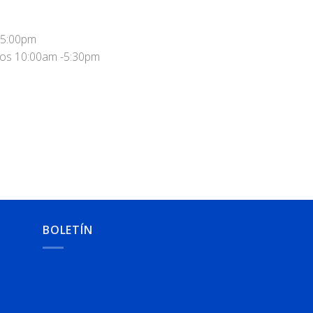
 5:00pm
vos 10:00am -5:30pm
BOLETÍN