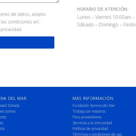
HORARIO DE ATENCIÓN:
miento de datos, acepto
Lunes – Viernes 10:00am –
 las condiciones en:
Sábado – Domingo – Festi
-privacidad
ENA DEL MAR
MÁS INFORMACIÓN
udad Soñada
Fundación Serena del Mar
nes somos
Trabaja con nosotros
ctos
Para proveedores
as
Servicios a la comunidad
cto
Políticas de privacidad
Términos y condiciones de uso