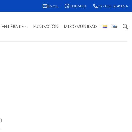
EMAIL
HORARIO
+57 605 6549654
ENTÉRATE
FUNDACIÓN
MI COMUNIDAD
51
o