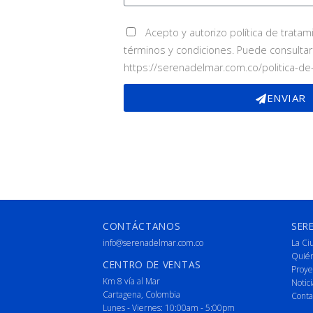
Acepto y autorizo política de trata
términos y condiciones. Puede consultar
https://serenadelmar.com.co/politica-de
ENVIAR
CONTÁCTANOS
SER
info@serenadelmar.com.co
La Ci
Quié
CENTRO DE VENTAS
Proye
Km 8 vía al Mar
Notici
Cartagena, Colombia
Conta
Lunes - Viernes: 10:00am - 5:00pm