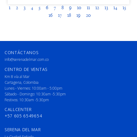
1
2
3
4
5
6
7
8
9
10
11
12
13
14
15
16
17
18
19
20
CONTÁCTANOS
info@serenadelmar.com.co
CENTRO DE VENTAS
Km 8 vía al Mar
Cartagena, Colombia
Lunes - Viernes: 10:00am - 5:00pm
Sábado - Domingo: 10:30am -5:30pm
Festivos: 10:30am -5:30pm
CALLCENTER
+57 605 6549654
SERENA DEL MAR
La Ciudad Soñada