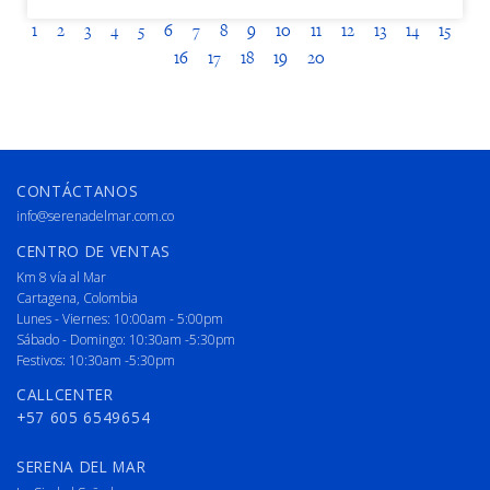
1
2
3
4
5
6
7
8
9
10
11
12
13
14
15
16
17
18
19
20
CONTÁCTANOS
info@serenadelmar.com.co
CENTRO DE VENTAS
Km 8 vía al Mar
Cartagena, Colombia
Lunes - Viernes: 10:00am - 5:00pm
Sábado - Domingo: 10:30am -5:30pm
Festivos: 10:30am -5:30pm
CALLCENTER
+57 605 6549654
SERENA DEL MAR