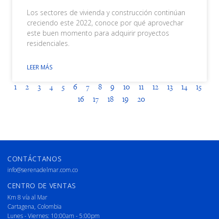
Los sectores de vivienda y construcción continúan
creciendo este 2022, conoce por qué aprovechar
este buen momento para adquirir proyectos
residenciales.
LEER MÁS
1
2
3
4
5
6
7
8
9
10
11
12
13
14
15
16
17
18
19
20
CONTÁCTANOS
info@serenadelmar.com.co
CENTRO DE VENTAS
Km 8 vía al Mar
Cartagena, Colombia
Lunes - Viernes: 10:00am - 5:00pm