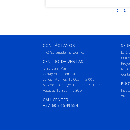
1
2
CONTÁCTANOS
SER
info@serenadelmar.com.co
La Ci
Quié
CENTRO DE VENTAS
Proye
Km 8 vía al Mar
Notici
Cartagena, Colombia
Conta
Lunes - Viernes: 10:00am - 5:00pm
PRO
Sábado - Domingo: 10:30am -5:30pm
Festivos: 10:30am -5:30pm
Instit
Vivie
CALLCENTER
+57 605 6549654