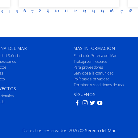
3
4
5
6
7
8
9
10
11
12
13
14
15
16
17
18
ENA DEL MAR
MÁS INFORMACIÓN
udad Soñada
Fundación Serena del Mar
nes somos
Trabaja con nosotros
ctos
Para proveedores
as
Servicios a la comunidad
cto
Políticas de privacidad
Términos y condiciones de uso
YECTOS
SÍGUENOS
ucionales
nda
Derechos reservados 2026 ©
Serena del Mar