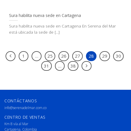
Sura habilita nueva sede en Cartagena
Sura habilita nueva sede en Cartagena En Serena del Mar
está ubicada la sede de [...]
1
…
25
26
27
28
29
30
31
…
38
CONTÁCTANOS
info@serenadelmar.com.co
CENTRO DE VENTAS
Km 8 vía al Mar
Cartagena, Colombia