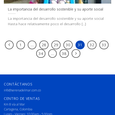
La importancia del desarrollo sostenible y su aporte social
La importancia del desarrollo sostenible y su aporte social
Hasta hace relativamente poco el desarrollo [...]
1
…
28
29
30
31
32
33
34
…
38
CONTÁCTANOS
info@serenadelmar.com.co
CENTRO DE VENTAS
Km 8 vía al Mar
Cartagena, Colombia
Lunes - Viernes: 10:00am - 5:00pm