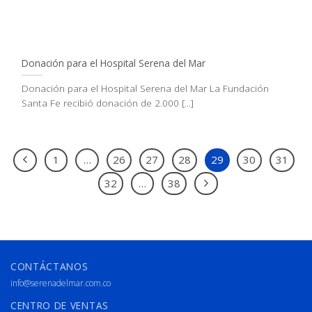
Donación para el Hospital Serena del Mar
Donación para el Hospital Serena del Mar La Fundación
Santa Fe recibió donación de 2.000 [...]
1
…
26
27
28
29
30
31
32
…
38
CONTÁCTANOS
info@serenadelmar.com.co
CENTRO DE VENTAS