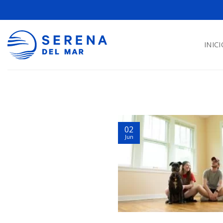
INICI
02
Jun