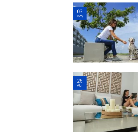
03
May
26
Abr