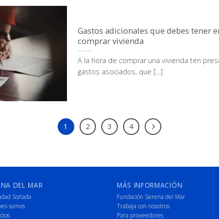
Gastos adicionales que debes tener e
comprar vivienda
A la hora de comprar una vivienda ten pres
gastos asociados, que [...]
1
2
3
4
ENA DEL MAR
MÁS INFORMACIÓN
udad Soñada
Fundación Serena del Mar
nes somos
Trabaja con nosotros
ctos
Para proveedores