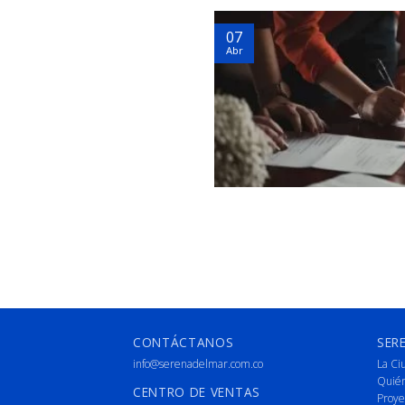
07
Abr
CONTÁCTANOS
SER
info@serenadelmar.com.co
La Ci
Quié
CENTRO DE VENTAS
Proye