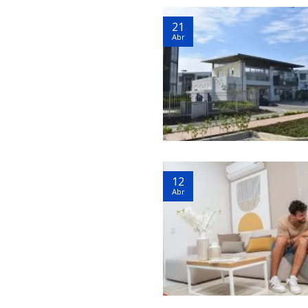
21
Abr
12
Abr