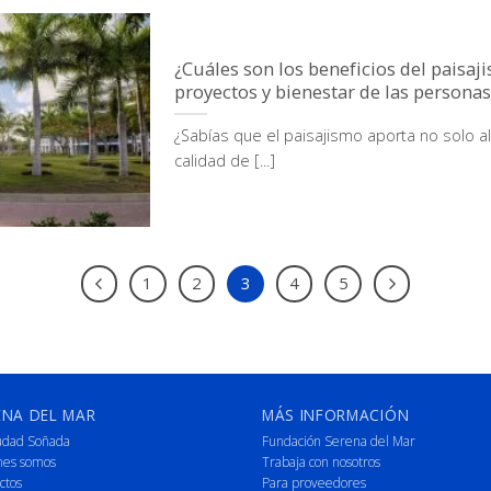
¿Cuáles son los beneficios del paisaj
proyectos y bienestar de las personas
¿Sabías que el paisajismo aporta no solo al
calidad de [...]
1
2
3
4
5
ENA DEL MAR
MÁS INFORMACIÓN
udad Soñada
Fundación Serena del Mar
nes somos
Trabaja con nosotros
ctos
Para proveedores