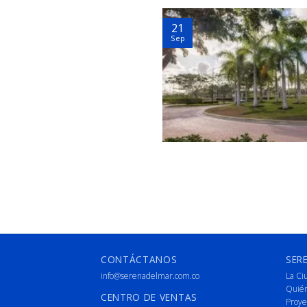
21
Sep
CONTÁCTANOS
SER
info@serenadelmar.com.co
La Ci
Quié
CENTRO DE VENTAS
Proye