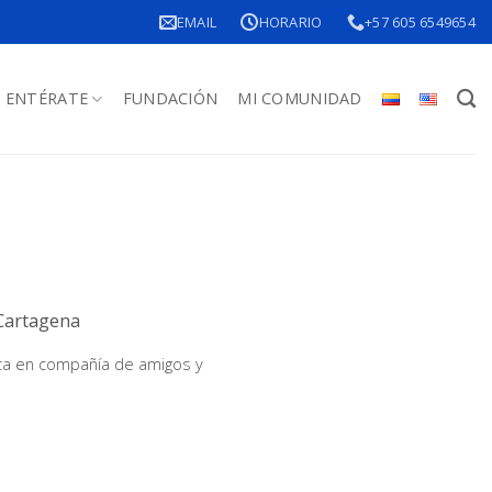
EMAIL
HORARIO
+57 605 6549654
ENTÉRATE
FUNDACIÓN
MI COMUNIDAD
Cartagena
ica en compañía de amigos y