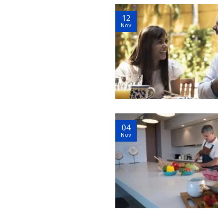
12
Nov
04
Nov