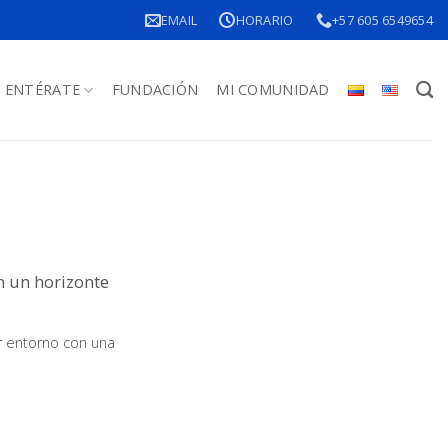
EMAIL
HORARIO
+57 605 6549654
ENTÉRATE
FUNDACIÓN
MI COMUNIDAD
n un horizonte
r entorno con una