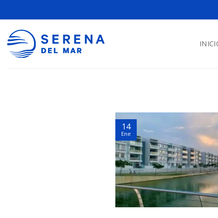
INICI
14
Ene