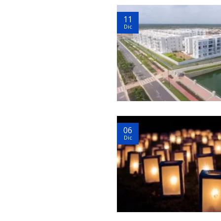
11
Dic
06
Dic