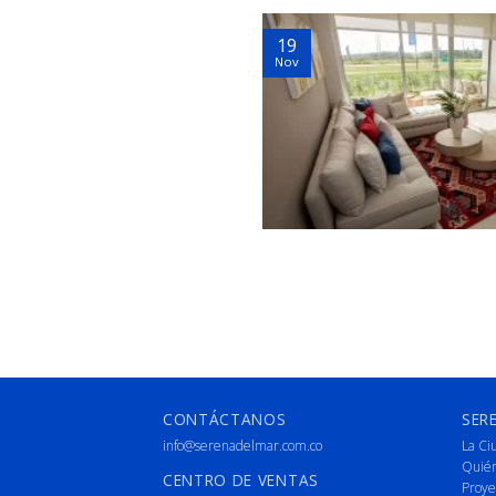
19
Nov
CONTÁCTANOS
SER
info@serenadelmar.com.co
La Ci
Quié
CENTRO DE VENTAS
Proye