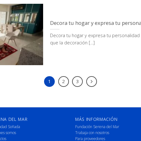
Decora tu hogar y expresa tu person
Decora tu hogar y expresa tu personalidad
que la decoración [...]
1
2
3
ENA DEL MAR
MÁS INFORMACIÓN
udad Soñada
Fundación Serena del Mar
nes somos
Trabaja con nosotros
ctos
Para proveedores