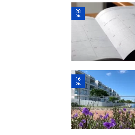
28
Dic
16
Dic