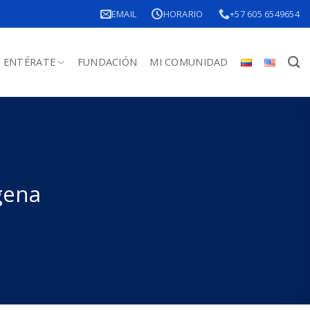
EMAIL
HORARIO
+57 605 6549654
ENTÉRATE
FUNDACIÓN
MI COMUNIDAD
gena