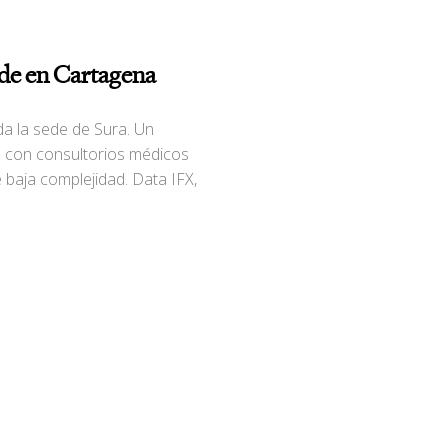
ede en Cartagena
a la sede de Sura. Un
 con consultorios médicos
 baja complejidad. Data IFX,