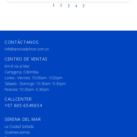
1
2
3
4
5
CONTÁCTANOS
info@serenadelmar.com.co
CENTRO DE VENTAS
Km 8 vía al Mar
Cartagena, Colombia
Lunes - Viernes: 10:00am - 5:00pm
Sábado - Domingo: 10:30am -5:30pm
Festivos: 10:30am -5:30pm
CALLCENTER
+57 605 6549654
SERENA DEL MAR
La Ciudad Soñada
Quiénes somos