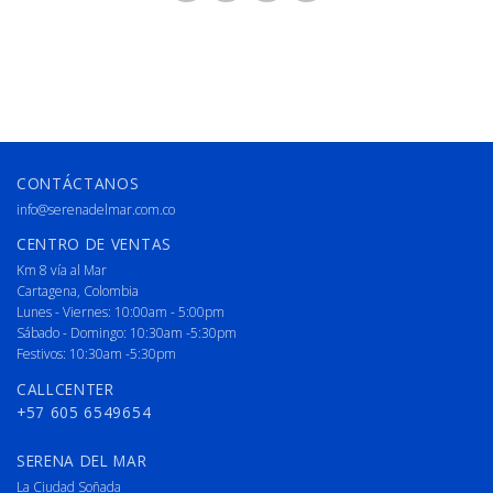
CONTÁCTANOS
info@serenadelmar.com.co
CENTRO DE VENTAS
Km 8 vía al Mar
Cartagena, Colombia
Lunes - Viernes: 10:00am - 5:00pm
Sábado - Domingo: 10:30am -5:30pm
Festivos: 10:30am -5:30pm
CALLCENTER
+57 605 6549654
SERENA DEL MAR
La Ciudad Soñada