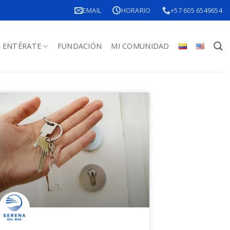
EMAIL
HORARIO
+57 605 6549654
ENTÉRATE
FUNDACIÓN
MI COMUNIDAD