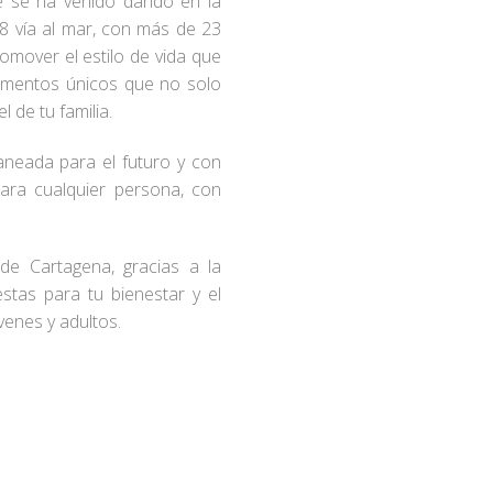
ue se ha venido dando en la
 8 vía al mar, con más de 23
omover el estilo de vida que
 momentos únicos que no solo
 de tu familia.
laneada para el futuro y con
ara cualquier persona, con
de Cartagena, gracias a la
stas para tu bienestar y el
venes y adultos.