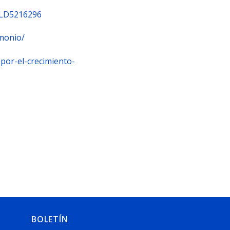
9-LD5216296
monio/
por-el-crecimiento-
BOLETÍN