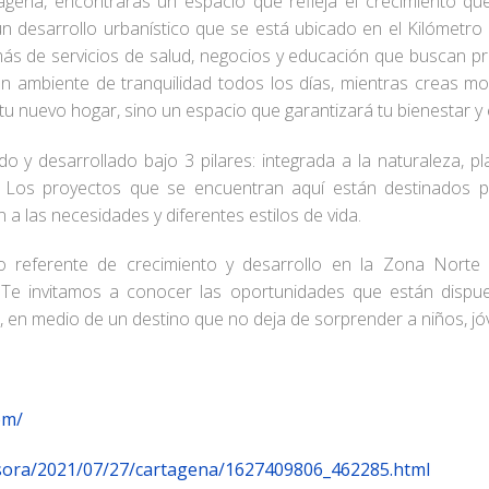
gena, encontrarás un espacio que refleja el crecimiento q
n desarrollo urbanístico que se está ubicado en el Kilómetro
ás de servicios de salud, negocios y educación que buscan pr
n un ambiente de tranquilidad todos los días, mientras creas
 nuevo hogar, sino un espacio que garantizará tu bienestar y el
 y desarrollado bajo 3 pilares: integrada a la naturaleza, p
 Los proyectos que se encuentran aquí están destinados p
a las necesidades y diferentes estilos de vida.
 referente de crecimiento y desarrollo en la Zona Norte 
 Te invitamos a conocer las oportunidades que están dispue
a, en medio de un destino que no deja de sorprender a niños, jó
om/
misora/2021/07/27/cartagena/1627409806_462285.html