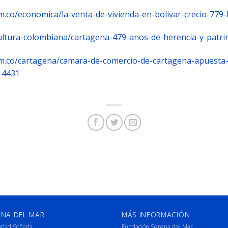
om.co/economica/la-venta-de-vivienda-en-bolivar-crecio-77
ultura-colombiana/cartagena-479-anos-de-herencia-y-patri
om.co/cartagena/camara-de-comercio-de-cartagena-apuesta-
14431
ENA DEL MAR
MÁS INFORMACIÓN
udad Soñada
Fundación Serena del Mar