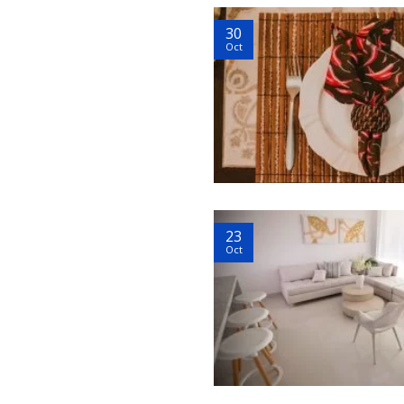
30
Oct
23
Oct