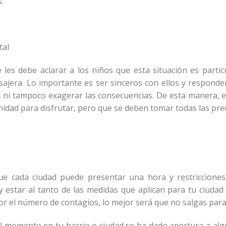
:
tal
les debe aclarar a los niños que esta situación es partic
sajera. Lo importante es ser sinceros con ellos y responde
 ni tampoco exagerar las consecuencias. De esta manera, e
nidad para disfrutar, pero que se deben tomar todas las pre
e cada ciudad puede presentar una hora y restricciones 
estar al tanto de las medidas que aplican para tu ciudad o
por el número de contagios, lo mejor será que no salgas para
 el momento en tu barrio o ciudad se ha dado apertura a al