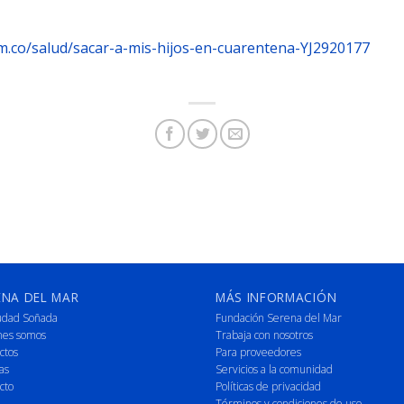
om.co/salud/sacar-a-mis-hijos-en-cuarentena-YJ2920177
ENA DEL MAR
MÁS INFORMACIÓN
udad Soñada
Fundación Serena del Mar
nes somos
Trabaja con nosotros
ctos
Para proveedores
as
Servicios a la comunidad
cto
Políticas de privacidad
Términos y condiciones de uso