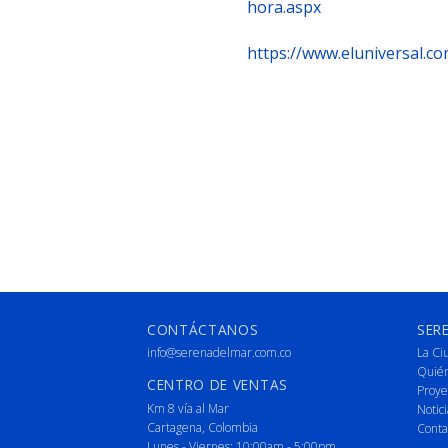
hora.aspx
https://www.eluniversal.c
CONTÁCTANOS
SER
info@serenadelmar.com.co
La Ci
Quié
CENTRO DE VENTAS
Proye
Km 8 vía al Mar
Notici
Cartagena, Colombia
Conta
Lunes - Viernes: 10:00am - 5:00pm