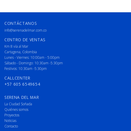
CONTÁCTANOS
info@serenadelmar.com.co
CENTRO DE VENTAS
Km 8 vía al Mar
Cartagena, Colombia
Lunes - Viernes: 10:00am - 5:00pm
Sábado - Domingo: 10:30am -5:30pm
Festivos: 10:30am -5:30pm
CALLCENTER
+57 605 6549654
SERENA DEL MAR
La Ciudad Soñada
Quiénes somos
Proyectos
Noticias
Contacto