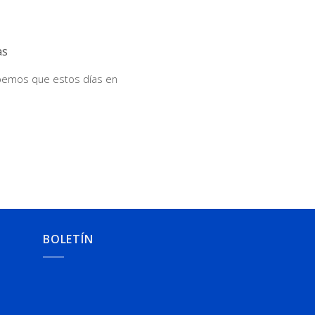
as
abemos que estos días en
BOLETÍN