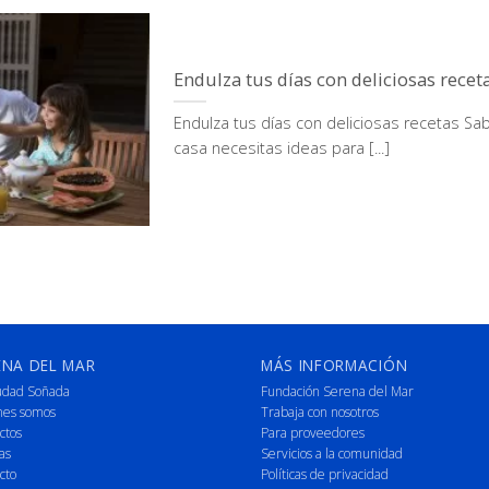
Endulza tus días con deliciosas recet
Endulza tus días con deliciosas recetas S
casa necesitas ideas para [...]
ENA DEL MAR
MÁS INFORMACIÓN
udad Soñada
Fundación Serena del Mar
nes somos
Trabaja con nosotros
ctos
Para proveedores
as
Servicios a la comunidad
cto
Políticas de privacidad