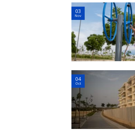
03
Nov
04
Oct