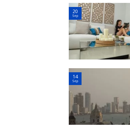
20
Sep
14
Sep