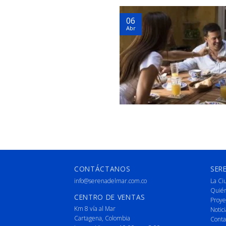
06
Abr
CONTÁCTANOS
SER
info@serenadelmar.com.co
La Ci
Quié
CENTRO DE VENTAS
Proye
Km 8 vía al Mar
Notici
Cartagena, Colombia
Conta