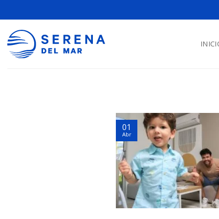
INICI
01
Abr