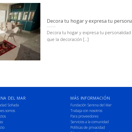
Decora tu hogar y expresa tu person
Decora tu hogar y expresa tu personalidad
que la decoración [...]
ENA DEL MAR
MÁS INFORMACIÓN
udad Soñada
Fundación Serena del Mar
nes somos
Trabaja con nosotros
ctos
Para proveedores
as
Servicios a la comunidad
cto
Políticas de privacidad