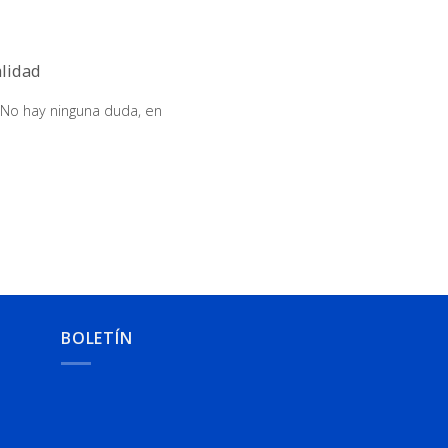
alidad
 No hay ninguna duda, en
BOLETÍN