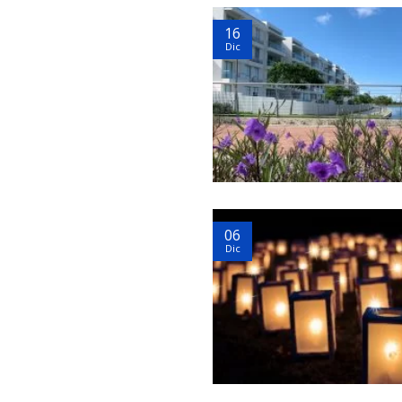
16
Dic
06
Dic