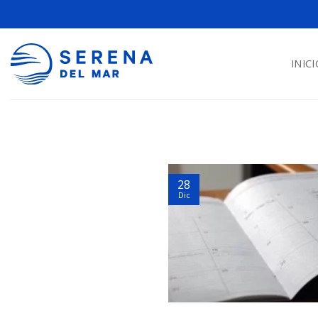
INICI
28
Dic