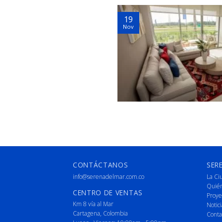
19
Nov
CONTÁCTANOS
SER
info@serenadelmar.com.co
La Ci
Quié
CENTRO DE VENTAS
Proye
Km 8 vía al Mar
Notici
Cartagena, Colombia
Conta