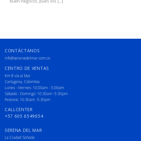
buen negocio, pues los [...]
CONTÁCTANOS
info@serenadelmar.com.co
CENTRO DE VENTAS
Km 8 vía al Mar
Cartagena, Colombia
Lunes - Viernes: 10:00am - 5:00pm
Sábado - Domingo: 10:30am -5:30pm
Festivos: 10:30am -5:30pm
CALLCENTER
+57 605 6549654
SERENA DEL MAR
La Ciudad Soñada