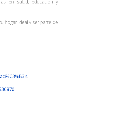
ras en salud, educación y
u hogar ideal y ser parte de
laci%C3%B3n
.
-536870