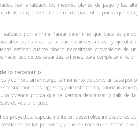
ades, han analizado los mejores planes de pago y las alte
na decisión que se tome de un día para otro, por lo que su 
realizado por la firma Kantar determinó que para las pers
 para ahorrar, es importante que empieces a crear y ejecutar 
uedas estimar cuánto dinero necesitarás proveniente de un
es hacer uso de tus cesantías, si tienes, para completar el valor 
de lo necesario
ujos y confort, sin embargo, al momento de comprar casa por p
 ser superior a los ingresos, y de esta forma, priorizar aspec
una vivienda propia que te permita descansar y salir de la
tilo de vida diferente.
d de proyectos, especialmente en desarrollos innovadores 
ecesidades de las personas, y que se rodean de zonas que ap