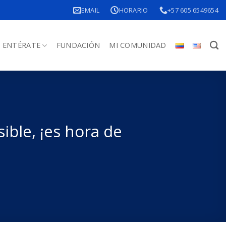
EMAIL
HORARIO
+57 605 6549654
ENTÉRATE
FUNDACIÓN
MI COMUNIDAD
ible, ¡es hora de