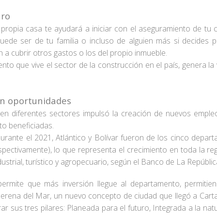
uro
 propia casa te ayudará a iniciar con el aseguramiento de tu c
uede ser de tu familia o incluso de alguien más si decides po
 a cubrir otros gastos o los del propio inmueble.
nto que vive el sector de la construcción en el país, genera l
on oportunidades
en diferentes sectores impulsó la creación de nuevos emple
to beneficiadas.
rante el 2021, Atlántico y Bolívar fueron de los cinco depa
pectivamente), lo que representa el crecimiento en toda la regi
ustrial, turístico y agropecuario, según el Banco de La Repúblic
permite que más inversión llegue al departamento, permitien
Serena del Mar, un nuevo concepto de ciudad que llegó a Ca
ar sus tres pilares: Planeada para el futuro, Integrada a la n