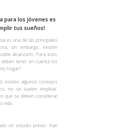
a para los jóvenes es
mplir tus sueños!
a es una de las principales
ona, sin embargo, existen
sible alcanzarlo. Para esto,
 deben tener en cuenta los
imo hogar?
l, existen algunos consejos
os, no se suelen emplear.
os que se deben considerar
u vida.
ado un estudio previo. Han