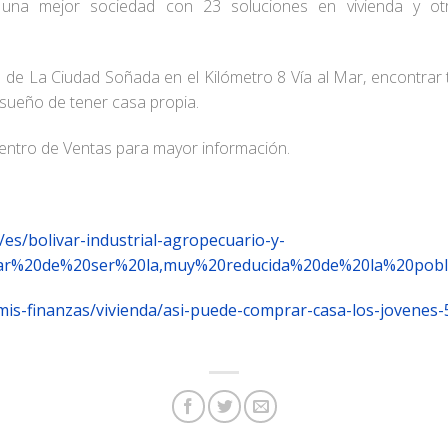
 una mejor sociedad con 23 soluciones en vivienda y ot
de La Ciudad Soñada en el Kilómetro 8 Vía al Mar, encontrar t
sueño de tener casa propia.
ntro de Ventas para mayor información.
es/bolivar-industrial-agropecuario-y-
pesar%20de%20ser%20la,muy%20reducida%20de%20la%20pob
/mis-finanzas/vivienda/asi-puede-comprar-casa-los-jovenes