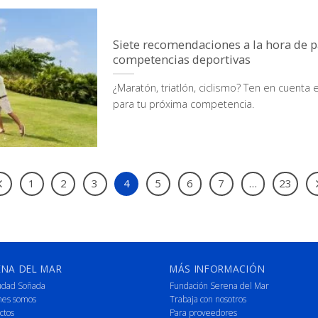
Siete recomendaciones a la hora de p
competencias deportivas
¿Maratón, triatlón, ciclismo? Ten en cuent
para tu próxima competencia.
1
2
3
4
5
6
7
…
23
ENA DEL MAR
MÁS INFORMACIÓN
udad Soñada
Fundación Serena del Mar
nes somos
Trabaja con nosotros
ctos
Para proveedores