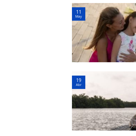
11
May
19
Abr