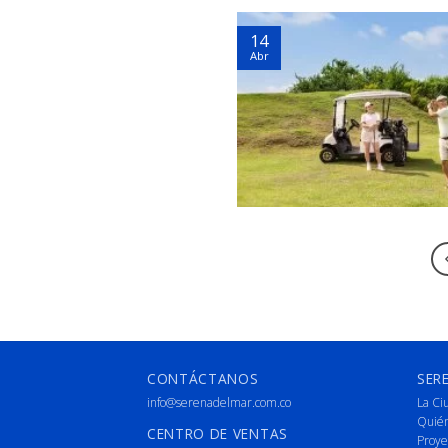
14
Abr
CONTÁCTANOS
SER
info@serenadelmar.com.co
La Ci
Quié
CENTRO DE VENTAS
Proye