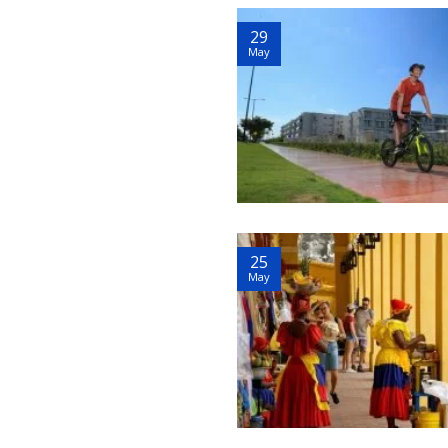
29
May
25
May