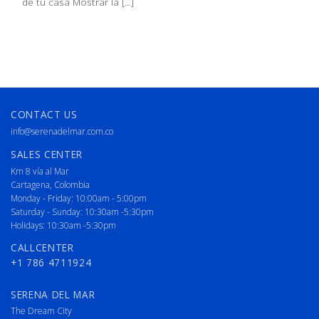
de tu casa Mostrar la [...]
CONTACT US
info@serenadelmar.com.co
SALES CENTER
Km 8 vía al Mar
Cartagena, Colombia
Monday - Friday: 10:00am - 5:00pm
Saturday - Sunday: 10:30am -5:30pm
Holidays: 10:30am -5:30pm
CALLCENTER
+1 786 4711924
SERENA DEL MAR
The Dream City