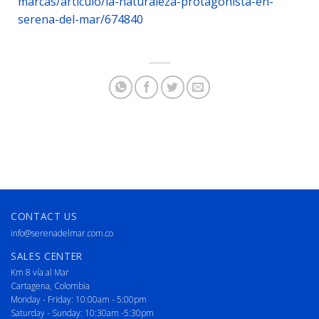
marcas/articulo/la-naturaleza-protagonista-en-
serena-del-mar/674840
CONTACT US
info@serenadelmar.com.co
SALES CENTER
Km 8 vía al Mar
Cartagena, Colombia
Monday - Friday: 10:00am - 5:00pm
Saturday - Sunday: 10:30am -5:30pm