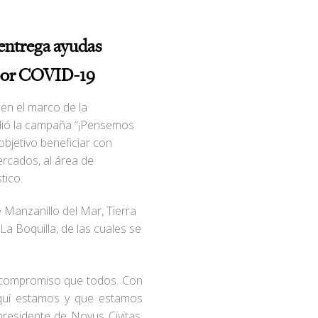
entrega ayudas
por COVID-19
en el marco de la
dió la campaña “¡Pensemos
objetivo beneficiar con
rcados, al área de
stico.
 Manzanillo del Mar, Tierra
 La Boquilla, de las cuales se
al compromiso que todos. Con
 aquí estamos y que estamos
residente de Novus Civitas,