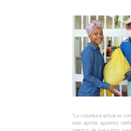
“La coyuntura actual se con
este aporte, quisimos rati
seguros de que juntos supe