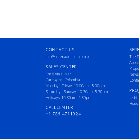
CONTACT US
SER
info@serenadelmar.com.co
The D
About
SALES CENTER
Proje
Km 8 vía al Mar
News
Cartagena, Colombia
Conta
Monday - Friday: 10:00am - 5:00pm
PRO
Saturday - Sunday: 10:30am -5:30pm
Holidays: 10:30am -5:30pm
Instit
Housi
CALLCENTER
+1 786 4711924