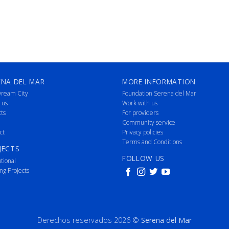
ENA DEL MAR
MORE INFORMATION
ream City
Foundation Serena del Mar
 us
Work with us
cts
For providers
Community service
ct
Privacy policies
Terms and Conditions
JECTS
FOLLOW US
utional
ng Projects
Derechos reservados 2026 ©
Serena del Mar