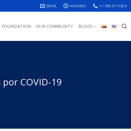
EMAIL
HORARIO
+1 786 4711924
FOUNDATION
OUR COMMUNITY
BLOGS
s por COVID-19