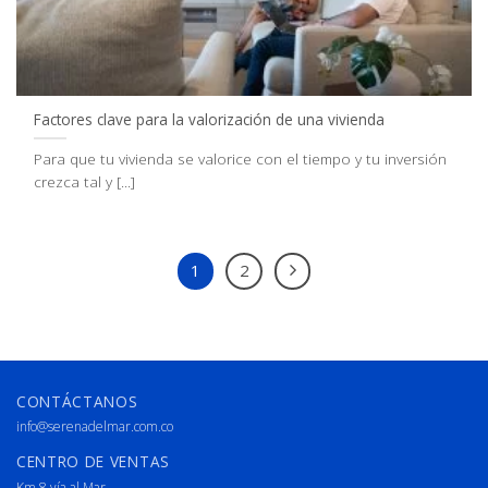
Factores clave para la valorización de una vivienda
Para que tu vivienda se valorice con el tiempo y tu inversión
crezca tal y [...]
1
2
CONTÁCTANOS
info@serenadelmar.com.co
CENTRO DE VENTAS
Km 8 vía al Mar