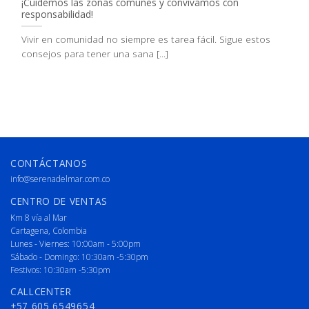
¡Cuidemos las zonas comunes y convivamos con
responsabilidad!
Vivir en comunidad no siempre es tarea fácil. Sigue estos
consejos para tener una sana [...]
CONTÁCTANOS
info@serenadelmar.com.co
CENTRO DE VENTAS
Km 8 vía al Mar
Cartagena, Colombia
Lunes - Viernes: 10:00am - 5:00pm
Sábado - Domingo: 10:30am -5:30pm
Festivos: 10:30am -5:30pm
CALLCENTER
+57 605 6549654