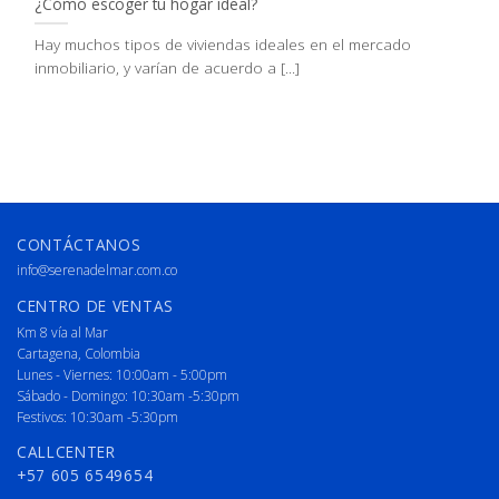
¿Cómo escoger tu hogar ideal?
Hay muchos tipos de viviendas ideales en el mercado
inmobiliario, y varían de acuerdo a [...]
CONTÁCTANOS
info@serenadelmar.com.co
CENTRO DE VENTAS
Km 8 vía al Mar
Cartagena, Colombia
Lunes - Viernes: 10:00am - 5:00pm
Sábado - Domingo: 10:30am -5:30pm
Festivos: 10:30am -5:30pm
CALLCENTER
+57 605 6549654