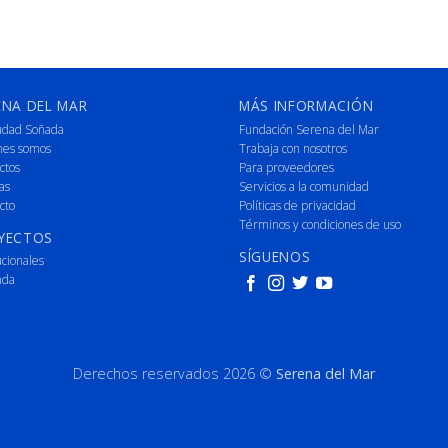
ENA DEL MAR
MÁS INFORMACIÓN
udad Soñada
Fundación Serena del Mar
nes somos
Trabaja con nosotros
ctos
Para proveedores
as
Servicios a la comunidad
cto
Políticas de privacidad
Términos y condiciones de uso
YECTOS
SÍGUENOS
ucionales
nda
Derechos reservados 2026 ©
Serena del Mar