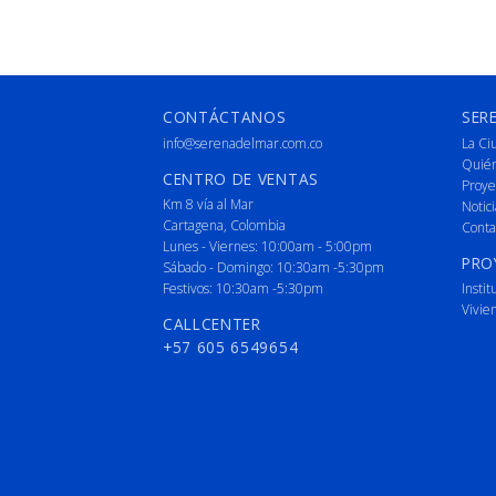
CONTÁCTANOS
SER
info@serenadelmar.com.co
La Ci
Quié
CENTRO DE VENTAS
Proye
Km 8 vía al Mar
Notici
Cartagena, Colombia
Conta
Lunes - Viernes: 10:00am - 5:00pm
PRO
Sábado - Domingo: 10:30am -5:30pm
Festivos: 10:30am -5:30pm
Instit
Vivie
CALLCENTER
+57 605 6549654