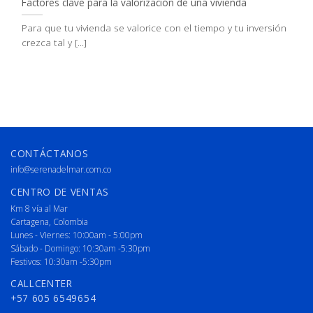
Factores clave para la valorización de una vivienda
Para que tu vivienda se valorice con el tiempo y tu inversión
crezca tal y [...]
CONTÁCTANOS
info@serenadelmar.com.co
CENTRO DE VENTAS
Km 8 vía al Mar
Cartagena, Colombia
Lunes - Viernes: 10:00am - 5:00pm
Sábado - Domingo: 10:30am -5:30pm
Festivos: 10:30am -5:30pm
CALLCENTER
+57 605 6549654