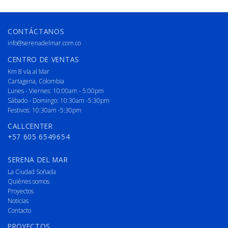
CONTÁCTANOS
info@serenadelmar.com.co
CENTRO DE VENTAS
Km 8 vía al Mar
Cartagena, Colombia
Lunes - Viernes: 10:00am - 5:00pm
Sábado - Domingo: 10:30am -5:30pm
Festivos: 10:30am -5:30pm
CALLCENTER
+57 605 6549654
SERENA DEL MAR
La Ciudad Soñada
Quiénes somos
Proyectos
Noticias
Contacto
PROYECTOS