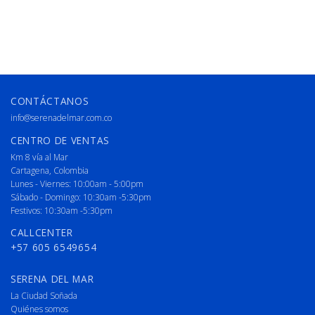
CONTÁCTANOS
info@serenadelmar.com.co
CENTRO DE VENTAS
Km 8 vía al Mar
Cartagena, Colombia
Lunes - Viernes: 10:00am - 5:00pm
Sábado - Domingo: 10:30am -5:30pm
Festivos: 10:30am -5:30pm
CALLCENTER
+57 605 6549654
SERENA DEL MAR
La Ciudad Soñada
Quiénes somos