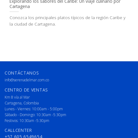
Explorando los sabores del Caribe: Un viaje culinario por
Cartagena
Conozca los principales platos típicos de la región Caribe y
la ciudad de Cartagena.
CONTÁCTANOS
info@serenadelmar.com.co
CENTRO DE VENTAS
Km 8 vía al Mar
Cartagena, Colombia
Lunes - Viernes: 10:00am - 5:00pm
Sábado - Domingo: 10:30am -5:30pm
Festivos: 10:30am -5:30pm
CALLCENTER
+57 605 6549654