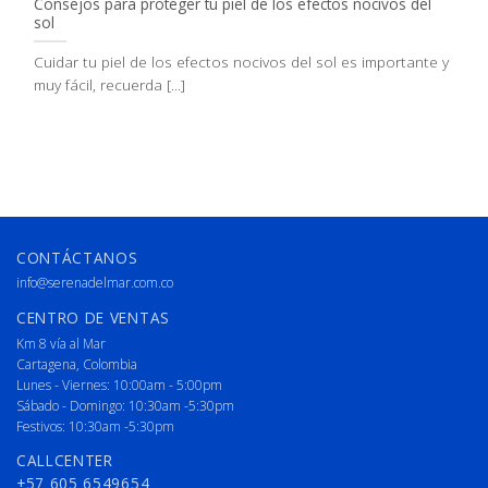
Consejos para proteger tu piel de los efectos nocivos del
sol
Cuidar tu piel de los efectos nocivos del sol es importante y
muy fácil, recuerda [...]
CONTÁCTANOS
info@serenadelmar.com.co
CENTRO DE VENTAS
Km 8 vía al Mar
Cartagena, Colombia
Lunes - Viernes: 10:00am - 5:00pm
Sábado - Domingo: 10:30am -5:30pm
Festivos: 10:30am -5:30pm
CALLCENTER
+57 605 6549654