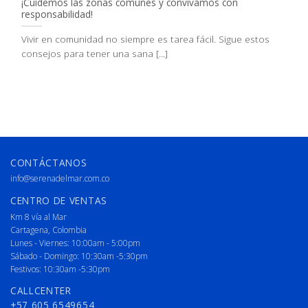
¡Cuidemos las zonas comunes y convivamos con
responsabilidad!
Vivir en comunidad no siempre es tarea fácil. Sigue estos
consejos para tener una sana [...]
CONTÁCTANOS
info@serenadelmar.com.co
CENTRO DE VENTAS
Km 8 vía al Mar
Cartagena, Colombia
Lunes - Viernes: 10:00am - 5:00pm
Sábado - Domingo: 10:30am -5:30pm
Festivos: 10:30am -5:30pm
CALLCENTER
+57 605 6549654