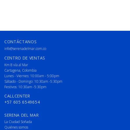
CONTÁCTANOS
info@serenadelmar.com.co
CENTRO DE VENTAS
Km 8 vía al Mar
Cartagena, Colombia
Lunes - Viernes: 10:00am - 5:00pm
Sábado - Domingo: 10:30am -5:30pm
Festivos: 10:30am -5:30pm
CALLCENTER
+57 605 6549654
SERENA DEL MAR
La Ciudad Soñada
Quiénes somos