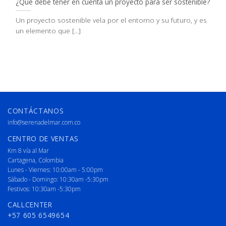
¿Qué debe tener en cuenta un proyecto para ser sostenible?
Un proyecto sostenible vela por el entorno y su futuro, y es
un elemento que [...]
CONTÁCTANOS
info@serenadelmar.com.co
CENTRO DE VENTAS
Km 8 vía al Mar
Cartagena, Colombia
Lunes - Viernes: 10:00am - 5:00pm
Sábado - Domingo: 10:30am -5:30pm
Festivos: 10:30am -5:30pm
CALLCENTER
+57 605 6549654