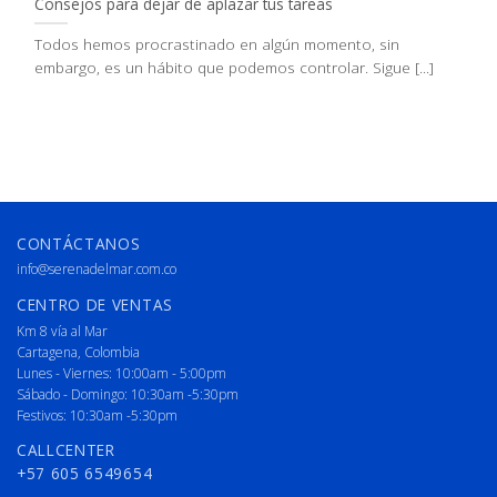
Consejos para dejar de aplazar tus tareas
Todos hemos procrastinado en algún momento, sin
embargo, es un hábito que podemos controlar. Sigue [...]
CONTÁCTANOS
info@serenadelmar.com.co
CENTRO DE VENTAS
Km 8 vía al Mar
Cartagena, Colombia
Lunes - Viernes: 10:00am - 5:00pm
Sábado - Domingo: 10:30am -5:30pm
Festivos: 10:30am -5:30pm
CALLCENTER
+57 605 6549654