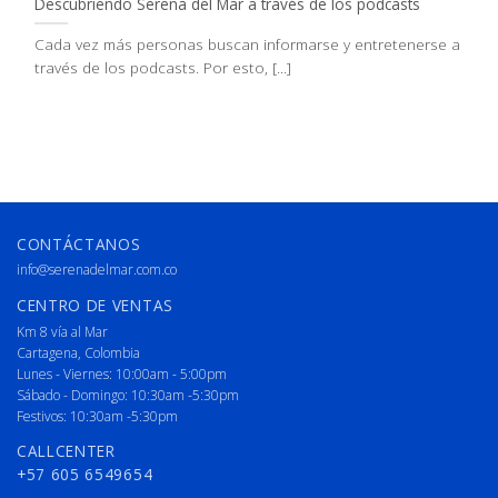
Descubriendo Serena del Mar a través de los podcasts
Cada vez más personas buscan informarse y entretenerse a
través de los podcasts. Por esto, [...]
CONTÁCTANOS
info@serenadelmar.com.co
CENTRO DE VENTAS
Km 8 vía al Mar
Cartagena, Colombia
Lunes - Viernes: 10:00am - 5:00pm
Sábado - Domingo: 10:30am -5:30pm
Festivos: 10:30am -5:30pm
CALLCENTER
+57 605 6549654