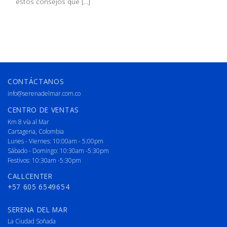
estos consejos que [...]
CONTÁCTANOS
info@serenadelmar.com.co
CENTRO DE VENTAS
Km 8 vía al Mar
Cartagena, Colombia
Lunes - Viernes: 10:00am - 5:00pm
Sábado - Domingo: 10:30am -5:30pm
Festivos: 10:30am -5:30pm
CALLCENTER
+57 605 6549654
SERENA DEL MAR
La Ciudad Soñada