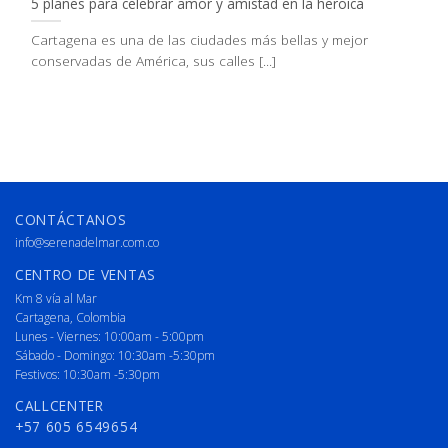
5 planes para celebrar amor y amistad en la heroica
Cartagena es una de las ciudades más bellas y mejor
conservadas de América, sus calles [...]
CONTÁCTANOS
info@serenadelmar.com.co
CENTRO DE VENTAS
Km 8 vía al Mar
Cartagena, Colombia
Lunes - Viernes: 10:00am - 5:00pm
Sábado - Domingo: 10:30am -5:30pm
Festivos: 10:30am -5:30pm
CALLCENTER
+57 605 6549654