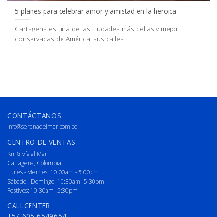
5 planes para celebrar amor y amistad en la heroica
Cartagena es una de las ciudades más bellas y mejor
conservadas de América, sus calles [...]
CONTÁCTANOS
info@serenadelmar.com.co
CENTRO DE VENTAS
Km 8 vía al Mar
Cartagena, Colombia
Lunes - Viernes: 10:00am - 5:00pm
Sábado - Domingo: 10:30am -5:30pm
Festivos: 10:30am -5:30pm
CALLCENTER
+57 605 6549654