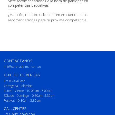
Siete recomendaciones a la hora de participar en
competencias deportivas
¿Maratón, triatlón, ciclismo? Ten en cuenta estas
recomendaciones para tu próxima competencia.
CONTÁCTANOS
info@serenadelmar.com.co
CENTRO DE VENTAS
Km 8 vía al Mar
Cartagena, Colombia
Lunes - Viernes: 10:00am - 5:00pm
Sábado - Domingo: 10:30am -5:30pm
Festivos: 10:30am -5:30pm
CALLCENTER
+57 605 6549654