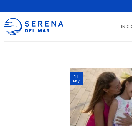
INICI
11
May