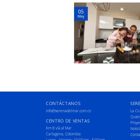
05
May
CONTÁCTANOS
SER
info@serenadelmar.com.co
La Ci
Quié
CENTRO DE VENTAS
Proye
Km 8 vía al Mar
Notici
Cartagena, Colombia
Conta
Lunes - Viernes: 10:00am - 5:00pm