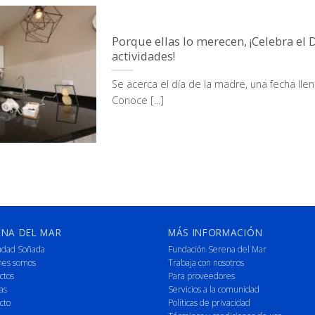
Porque ellas lo merecen, ¡Celebra el 
actividades!
Se acerca el día de la madre, una fecha llen
Conoce [...]
ENA DEL MAR
MÁS INFORMACIÓN
udad Soñada
Fundación Serena del Mar
nes somos
Trabaja con nosotros
ctos
Para proveedores
as
Servicios a la comunidad
cto
Políticas de privacidad